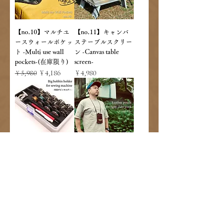
【no.10】マルチユ
【no.11】キャンバ
ースウォールポケッ
ステーブルスクリー
ト -Multi use wall
ン -Canvas table
pockets-(在庫限り)
screen-
通常価格
セール価格
価格
￥5,980
￥4,186
￥4,980
倍釜ボビンホルダー
【no.16】極薄レザ
ーポーチ -Leather
価格
￥1,200
pouch for light-duty
work-
価格
￥8,800