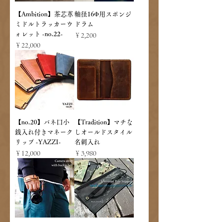
【Ambition】茶芯革
軸径16Φ用スポンジ
ミドルトラッカーウ
ドラム
ォレット -no.22-
価格
￥2,200
価格
￥22,000
【no.20】バネ口小
【Tradition】マチな
銭入れ付きマネーク
しオールドスタイル
リップ -YAZZI-
名刺入れ
価格
価格
￥12,000
￥3,980