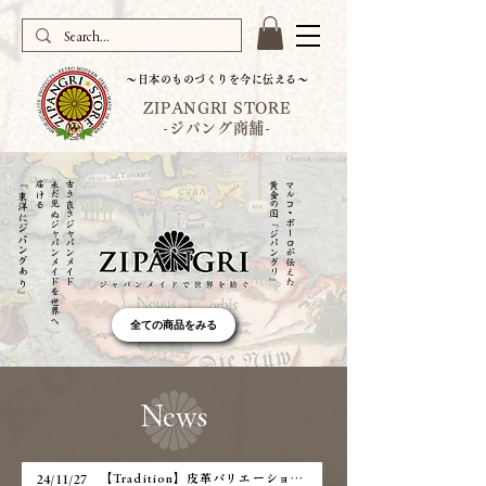
〜日本のものづくりを今に伝える〜
ZIPANGRI STORE
-ジパング商舗-
『東洋にジパングあり』
る
未
だ
見
ぬ
ジ
ャ
パ
ン
メ
イ
ド
を
世
界
へ
届
け
古き良きジャパンメイド
​黄金の国『ジパングリ』​
マルコ・ポーロが伝えた
全ての商品をみる
News
【Tradition】皮革バリエーション追加しました。
24/11/27