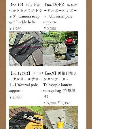
【no.19】バックル
【no.12(小)】ユニバ
ベルトカメラストラ
ーサルポールサポー
ップ -Camera strap
ト -Universal pole
with buckle belt-
support-
価格
価格
￥4,980
￥2,280
【no.12(大)】ユニバ
【no.9】伸縮自在ラ
ーサルポールサポー
ンタンケース -
ト -Universal pole
Telescopic lantern
support-
storage bag-(在庫限
り)
価格
￥2,780
通常価格
セール価格
￥6,280
￥4,082