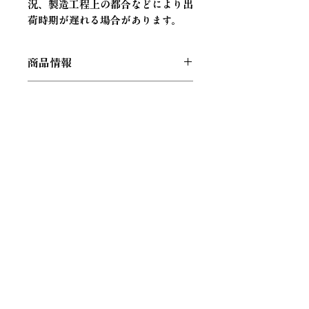
況、製造工程上の都合などにより出
荷時期が遅れる場合があります。
商品情報
【サイズ】
ベルト幅 約20mm／ス
返品・返金ポリシー
トラップ内周 約L280-320mm
【材質】
鉄、牛革、豚革 他
返金は以下の場合のみ受け付けいた
【総重量】
本体 約35g／マグネッ
商品の配送について
します。
トアンカーキット 約10g
■注文内容と異なる製品が届いた、
【配送方法】
クリックポスト(日本
または、配送時に製品が破損してい
郵便)
た
※予告なく配送方法を変更させて頂
■ご注文いただいた商品の価格や説
くことがあります。予め、ご了承く
明に誤りがあった旨を、当方がお知
ださい。
HOME
らせした結果、お客様が注文処理を
PRODUCTS
進めることを希望されない場合
■商品の提供が著しく遅延するおそ
Makuake PROJECT
れがある場合
ABOUT
■商品に問題があった場合
万が一お届けした商品が不良品、
NEWS