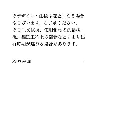
※デザイン・仕様は変更になる場合
もございます。ご了承ください。
※ご注文状況、使用部材の供給状
況、製造工程上の都合などにより出
荷時期が遅れる場合があります。
商品情報
【サイズ】
約W200×H115(mm)
返品・返金ポリシー
※平置時
【材質】
ポリエステル、PP、ナイ
返金は以下の場合のみ受け付けいた
ロン、鉄 他
商品の配送について
します。
【総重量】
約35g
■注文内容と異なる製品が届いた、
【配送方法】
クリックポスト(日本
または、配送時に製品が破損してい
郵便)
た
※予告なく配送方法を変更させて頂
■ご注文いただいた商品の価格や説
くことがあります。予め、ご了承く
明に誤りがあった旨を、当方がお知
ださい。
HOME